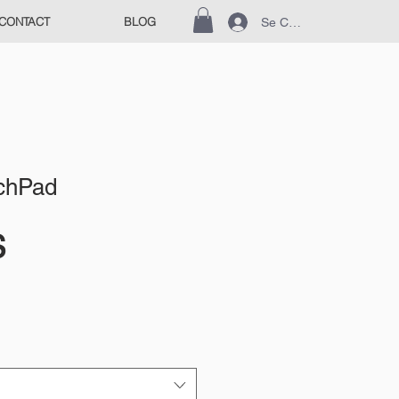
CONTACT
BLOG
Se Connecter
uchPad
Prix
$