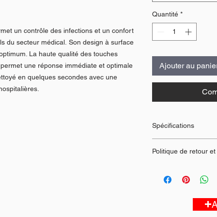
Quantité
*
rmet un contrôle des infections et un confort
ls du secteur médical. Son design à surface
 optimum. La haute qualité des touches
Ajouter au panie
 permet une réponse immédiate et optimale
ettoyé en quelques secondes avec une
ospitalières.
Com
Spécifications
Clavier anglais
Politique de retour 
Format: 14.84 x 6
Nettoyage facile
Politique de retour
Silicone hypoalle
Si vous n'êtes pas en
Installation facile
vous pouvez retourne
Tactile
remboursement compl
A
Homologué FCC
retour doit être effec
2 ans de garantie