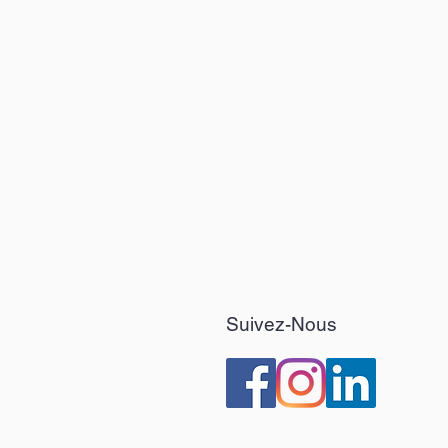
 Veuillez noter que vous êtes
es frais d'expédition de retour,
t défectueux ou endommagé. Le
émis dans les 5 jours ouvrables
e paiement d'origine une fois que
nspecté.
ur
tre à l'état neuf et dans leur
our bénéficier d'un
t (veuillez ne pas modifier le
çon). Si ces conditions ne sont pas
ourrait être soumis à des frais de
 ou le produit renvoyé à
Suivez-Nous